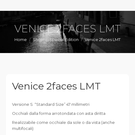
VENICE 2FACES LMT
You are here:
Home
Shop
Special Edition
Venice 2faces LMT
Venice 2faces LMT
Versione S “Standard Size” 47 millimetri
Occhiali dalla forma arrotondata con asta diritta
Realizzabile come occhiale da sole o da vista (anche
multifocali)