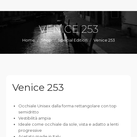
VENICE 253
You are here:
Home
Shop
Special Edition
Venice 253
Venice 253
Occhiale Unisex dalla forma rettangolare con top
semidritto
Vestibilità ampia
Ideale come occhiale da sole, vista e adatto a lenti
progressive
Acetato made in Italy