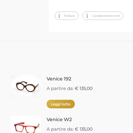
Finitura
Caratteristiche lenti
Venice 192
A partire da:
€
135,00
Leggi tutto
Venice W2
A partire da:
€
135,00