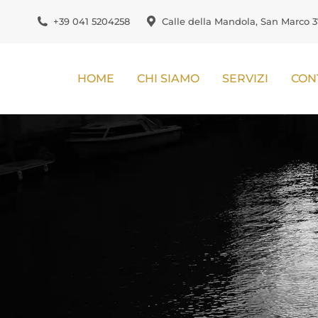
+39 041 5204258
Calle della Mandola, San Marco 3
HOME
CHI SIAMO
SERVIZI
CON