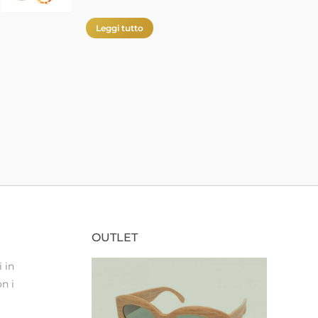
Leggi tutto
OUTLET
 in
n i